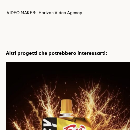
VIDEO MAKER:
Horizon Video Agency
Alessandro
Alina
V
Biamonti
Piolanti
B
Altri progetti che potrebbero interessarti: