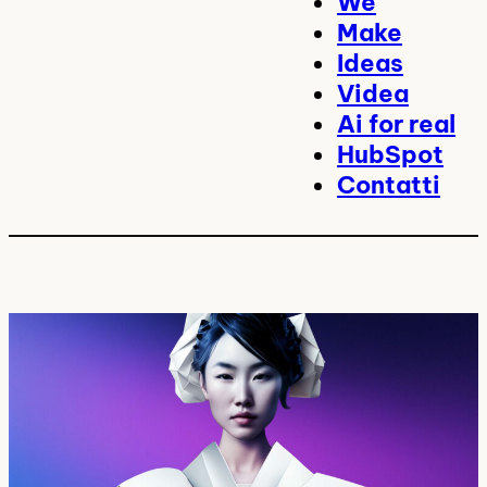
We
Make
Ideas
Videa
Ai for real
HubSpot
Contatti