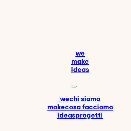
we
make
ideas
we
make
ideas