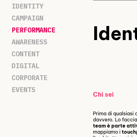
IDENTITY
CAMPAIGN
Iden
PERFORMANCE
AWARENESS
CONTENT
DIGITAL
CORPORATE
EVENTS
Chi sei
Prima di qualsiasi
davvero. Lo facci
team è parte att
mappiamo i
touch