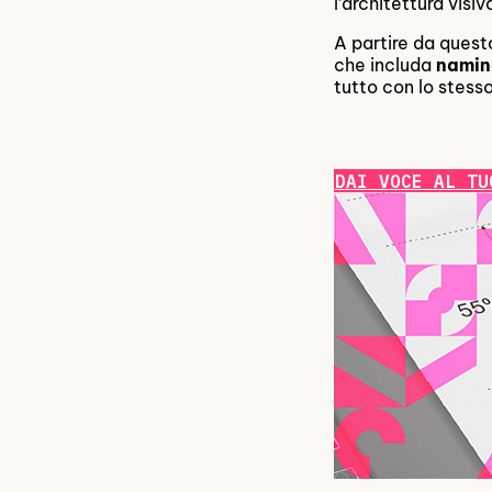
l’architettura visiv
A partire da quest
che includa
namin
tutto con lo stess
DAI VOCE AL TU