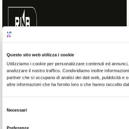
Azienda
certificata
per la parità di genere
(UNI/PdR 125:2022)
Questo sito web utilizza i cookie
Utilizziamo i cookie per personalizzare contenuti ed annunci, 
analizzare il nostro traffico. Condividiamo inoltre informazioni 
CONTATTI
partner che si occupano di analisi dei dati web, pubblicità e 
Via Costanzo II, 13
altre informazioni che ha fornito loro o che hanno raccolto dal 
47122 Forlì FC
+39 0543 722256
info@integrasolutions.it
Selezione
CALL FOR TALENT
Necessari
del
Siamo sempre alla ricerca di nuovi
consenso
talenti da inserire nel nostro team
Preferenze