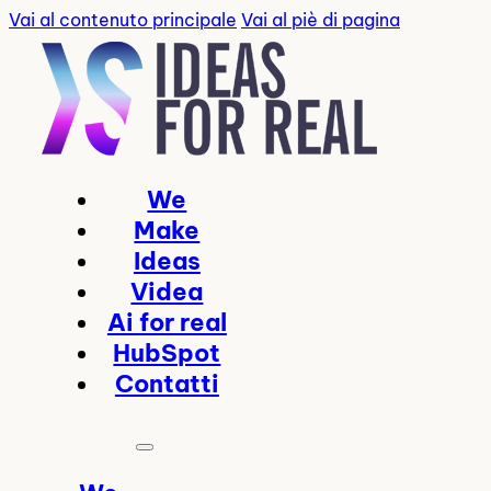
Vai al contenuto principale
Vai al piè di pagina
We
Make
Ideas
Videa
Ai for real
HubSpot
Contatti