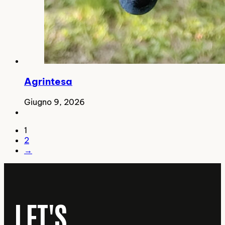
Agrintesa
Giugno 9, 2026
1
2
→
LET'S