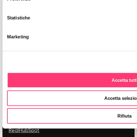
CANDIDATI
Statistiche
SITEMAP
Marketing
Chi siamo
La nostra sede
Cosa facciamo
Progetti
Accetta tutt
Blog
Accetta selezio
UNIT
Rifiuta
Videa
AI for
Real
HubSpot