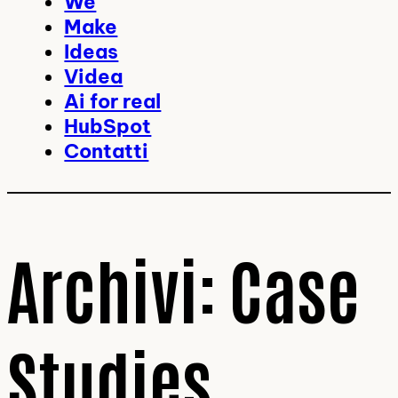
We
Make
Ideas
Videa
Ai for real
HubSpot
Contatti
Archivi:
Case
Studies